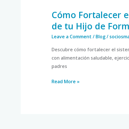
Fortalecer
Cómo Fortalecer e
el
Sistema
de tu Hijo de For
Inmunológico
Leave a Comment
/
Blog
/
sociosm
de
tu
Descubre cómo fortalecer el siste
Hijo
con alimentación saludable, ejerci
de
padres
Forma
Natural
Read More »