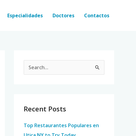
Especialidades
Doctores
Contactos
S
e
a
r
c
Recent Posts
h
Top Restaurantes Populares en
f
Utica NY to Try Today