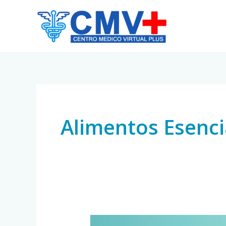
Skip
to
content
Alimentos Esenci
Alimentación