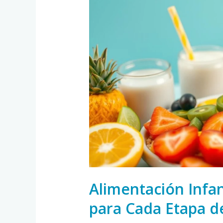
Infantil:
Ideas
Saludables
para
Cada
Etapa
de
Crecimiento
Alimentación Infan
para Cada Etapa d