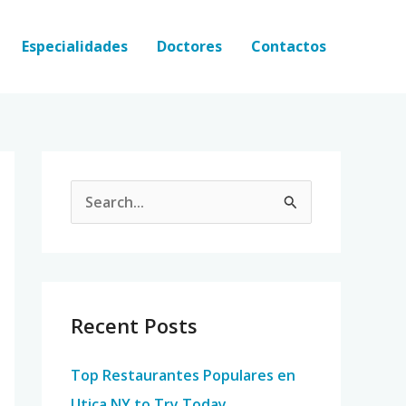
Especialidades
Doctores
Contactos
S
e
a
r
c
Recent Posts
h
Top Restaurantes Populares en
f
Utica NY to Try Today