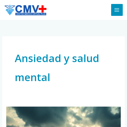
Skip
to
content
Ansiedad y salud
mental
¿La
Ansiedad
Tiene