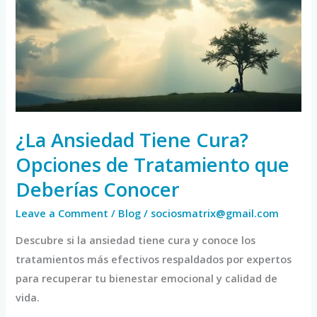
Cura?
Opciones
de
Tratamiento
que
Deberías
Conocer
¿La Ansiedad Tiene Cura?
Opciones de Tratamiento que
Deberías Conocer
Leave a Comment
/
Blog
/
sociosmatrix@gmail.com
Descubre si la ansiedad tiene cura y conoce los
tratamientos más efectivos respaldados por expertos
para recuperar tu bienestar emocional y calidad de
vida.