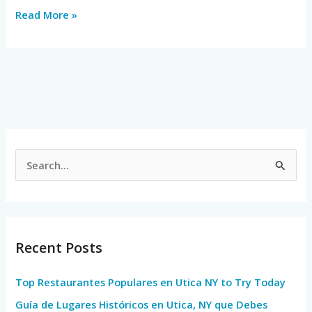
Read More »
S
e
a
r
Recent Posts
c
h
Top Restaurantes Populares en Utica NY to Try Today
f
Guía de Lugares Históricos en Utica, NY que Debes
o