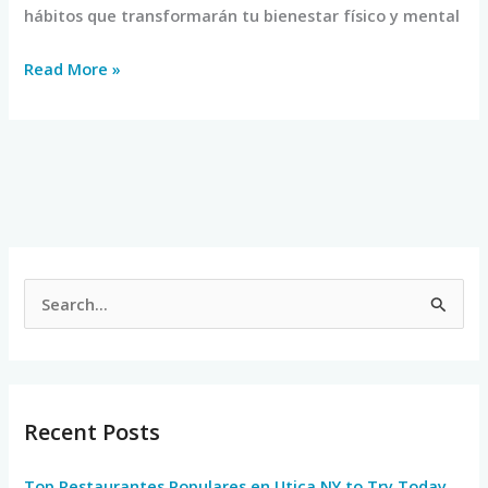
hábitos que transformarán tu bienestar físico y mental
Read More »
S
e
a
r
Recent Posts
c
h
Top Restaurantes Populares en Utica NY to Try Today