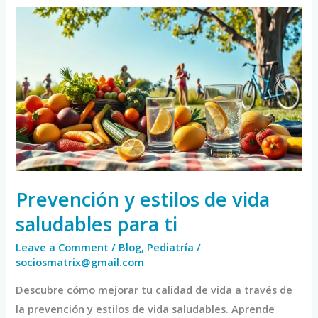
Prevención
y
estilos
de
vida
saludables
para
ti
Prevención y estilos de vida
saludables para ti
Leave a Comment
/
Blog
,
Pediatría
/
sociosmatrix@gmail.com
Descubre cómo mejorar tu calidad de vida a través de
la prevención y estilos de vida saludables. Aprende