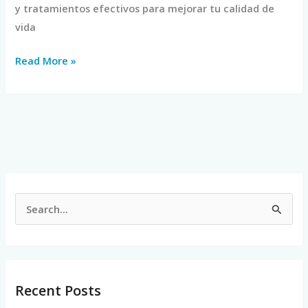
y tratamientos efectivos para mejorar tu calidad de
vida
Read More »
S
e
a
r
Recent Posts
c