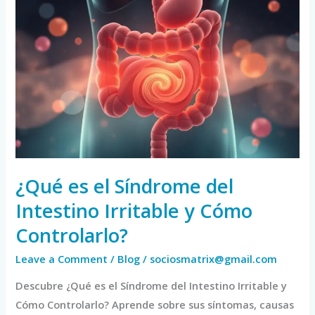
¿Qué
es
el
Síndrome
del
Intestino
Irritable
y
Cómo
Controlarlo?
¿Qué es el Síndrome del
Intestino Irritable y Cómo
Controlarlo?
Leave a Comment
/
Blog
/
sociosmatrix@gmail.com
Descubre ¿Qué es el Síndrome del Intestino Irritable y
Cómo Controlarlo? Aprende sobre sus síntomas, causas