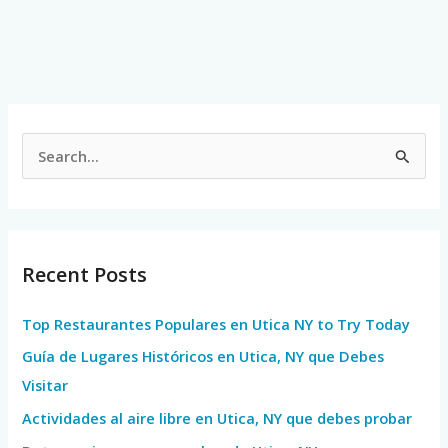
S
e
a
r
Recent Posts
c
h
Top Restaurantes Populares en Utica NY to Try Today
f
Guía de Lugares Históricos en Utica, NY que Debes
o
Visitar
r
Actividades al aire libre en Utica, NY que debes probar
: