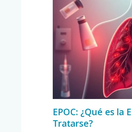
¿Qué
es
la
EPOC
y
Cómo
Puede
Tratarse?
EPOC: ¿Qué es la
Tratarse?