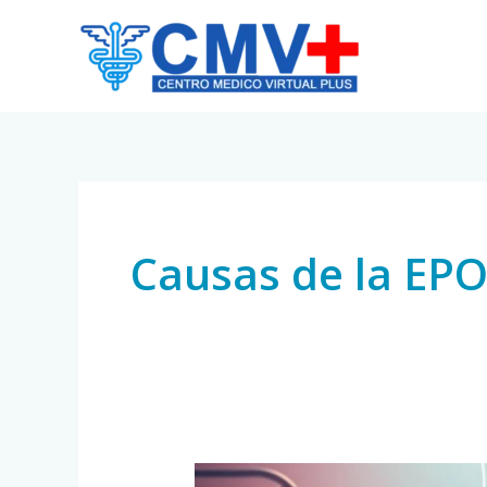
Skip
to
content
Causas de la EP
EPOC: