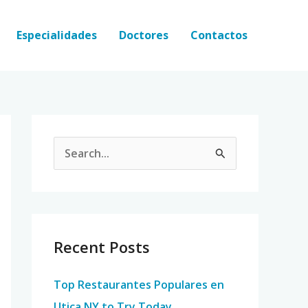
Especialidades
Doctores
Contactos
S
e
a
r
c
Recent Posts
h
Top Restaurantes Populares en
f
Utica NY to Try Today