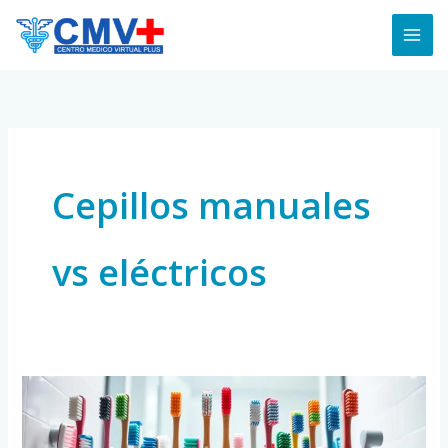
Skip
to
content
Cepillos manuales
vs eléctricos
Cómo
Elegir
el