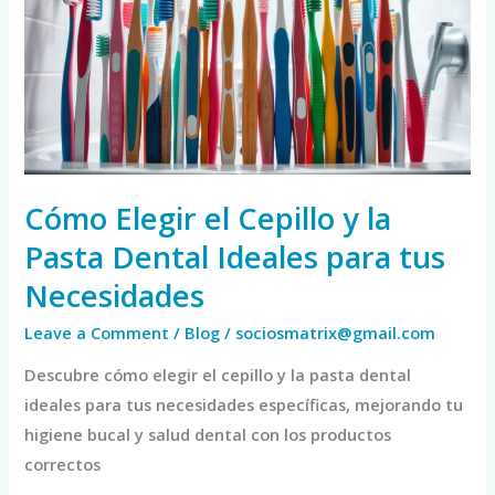
Cepillo
y
la
Pasta
Dental
Ideales
para
Cómo Elegir el Cepillo y la
tus
Pasta Dental Ideales para tus
Necesidades
Necesidades
Leave a Comment
/
Blog
/
sociosmatrix@gmail.com
Descubre cómo elegir el cepillo y la pasta dental
ideales para tus necesidades específicas, mejorando tu
higiene bucal y salud dental con los productos
correctos