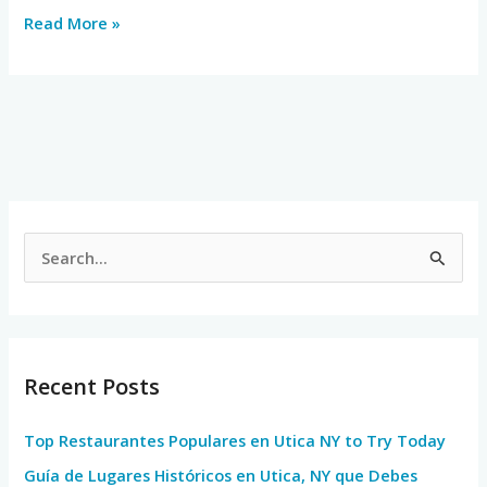
Read More »
S
e
a
r
Recent Posts
c
h
Top Restaurantes Populares en Utica NY to Try Today
f
Guía de Lugares Históricos en Utica, NY que Debes
o