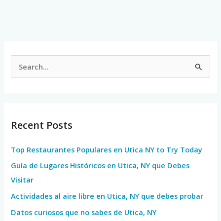
S
e
a
r
Recent Posts
c
h
Top Restaurantes Populares en Utica NY to Try Today
f
Guía de Lugares Históricos en Utica, NY que Debes
o
Visitar
r
Actividades al aire libre en Utica, NY que debes probar
:
Datos curiosos que no sabes de Utica, NY