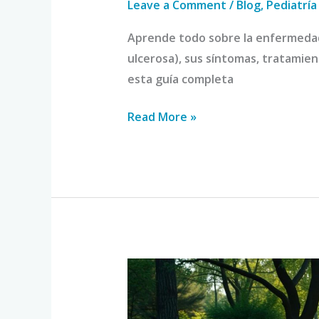
Leave a Comment
/
Blog
,
Pediatría
Aprende todo sobre la enfermedad i
ulcerosa), sus síntomas, tratamien
esta guía completa
Read More »
Colitis
Ulcerosa:
Opciones