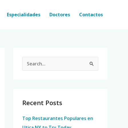
Especialidades
Doctores
Contactos
S
e
a
r
c
Recent Posts
h
Top Restaurantes Populares en
f
Utica NY to Try Today