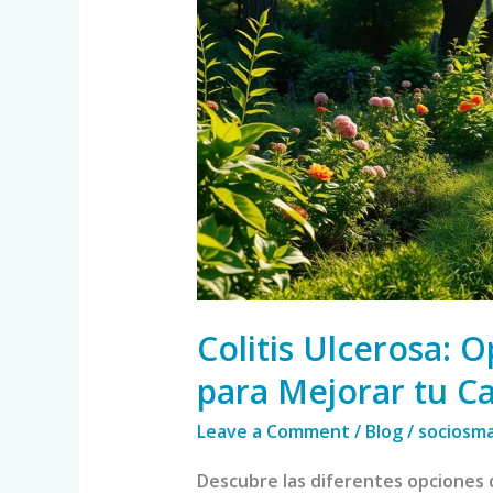
de
Tratamiento
para
Mejorar
tu
Calidad
de
Vida
Colitis Ulcerosa: 
para Mejorar tu Ca
Leave a Comment
/
Blog
/
sociosm
Descubre las diferentes opciones d