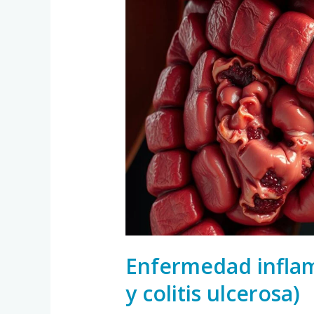
inflamatoria
intestinal
(Crohn
y
colitis
ulcerosa)
Enfermedad inflam
y colitis ulcerosa)