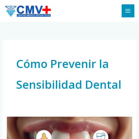
Skip
to
content
Cómo Prevenir la
Sensibilidad Dental
Sensibilidad
Dental:
Causas