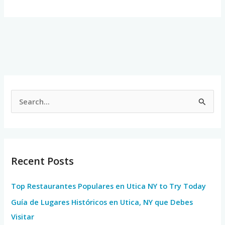
S
e
a
r
Recent Posts
c
h
Top Restaurantes Populares en Utica NY to Try Today
f
Guía de Lugares Históricos en Utica, NY que Debes
o
Visitar
r