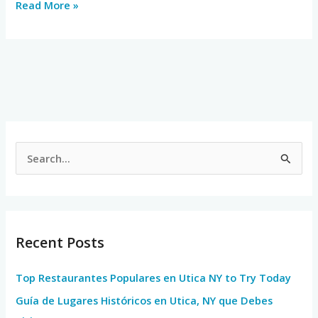
Read More »
S
e
a
r
Recent Posts
c
h
Top Restaurantes Populares en Utica NY to Try Today
f
Guía de Lugares Históricos en Utica, NY que Debes
o