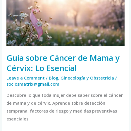
de
Mama
y
Cérvix:
Lo
Esencial
Guía sobre Cáncer de Mama y
Cérvix: Lo Esencial
Leave a Comment
/
Blog
,
Ginecología y Obstetricia
/
sociosmatrix@gmail.com
Descubre lo que toda mujer debe saber sobre el cáncer
de mama y de cérvix. Aprende sobre detección
temprana, factores de riesgo y medidas preventivas
esenciales