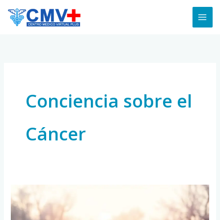
Skip
to
content
Conciencia sobre el
Cáncer
Guía
sobre
Cáncer