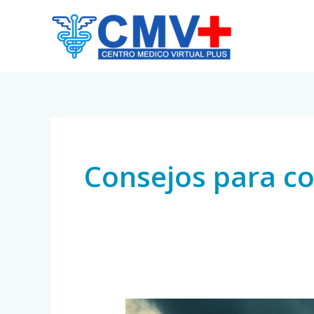
Skip
to
content
Consejos para co
¿La