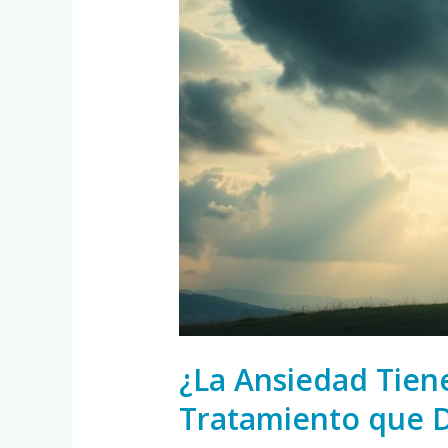
Ansiedad
Tiene
Cura?
Opciones
de
Tratamiento
que
Deberías
Conocer
¿La Ansiedad Tien
Tratamiento que 