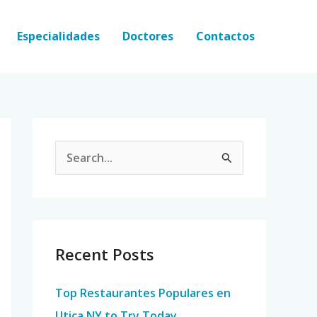
Especialidades
Doctores
Contactos
S
e
a
r
c
Recent Posts
h
Top Restaurantes Populares en
f
Utica NY to Try Today