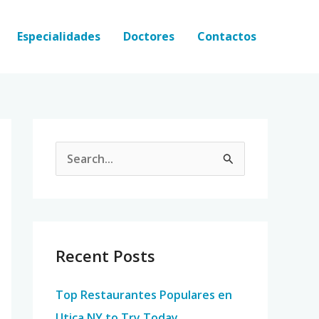
Especialidades
Doctores
Contactos
S
e
a
r
c
Recent Posts
h
Top Restaurantes Populares en
f
Utica NY to Try Today