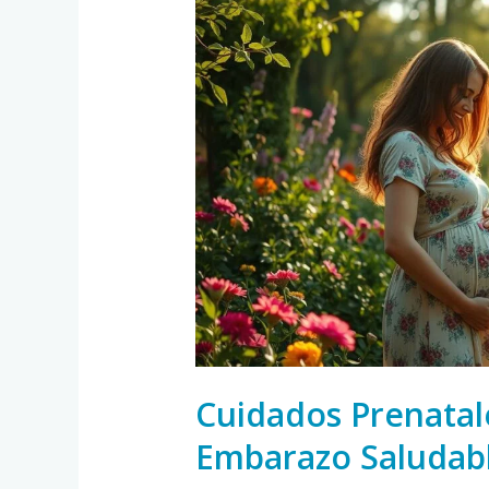
Prenatales:
La
Clave
para
un
Embarazo
Saludable
Cuidados Prenatale
Embarazo Saludab