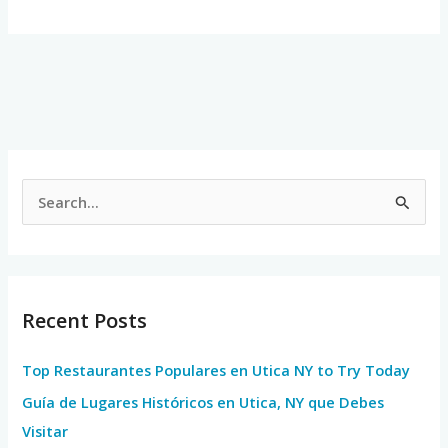
S
e
a
r
Recent Posts
c
h
Top Restaurantes Populares en Utica NY to Try Today
f
Guía de Lugares Históricos en Utica, NY que Debes
o
Visitar
r