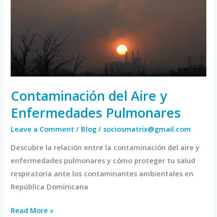
y
Enfermedades
Pulmonares
Contaminación del Aire y
Enfermedades Pulmonares
Leave a Comment
/
Blog
/
sociosmatrix@gmail.com
Descubre la relación entre la contaminación del aire y
enfermedades pulmonares y cómo proteger tu salud
respiratoria ante los contaminantes ambientales en
República Dominicana
Read More »