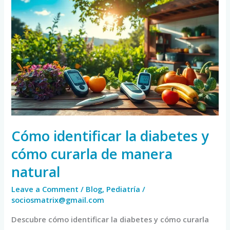
Cómo
identificar
la
diabetes
y
cómo
curarla
de
manera
natural
Cómo identificar la diabetes y
cómo curarla de manera
natural
Leave a Comment
/
Blog
,
Pediatría
/
sociosmatrix@gmail.com
Descubre cómo identificar la diabetes y cómo curarla