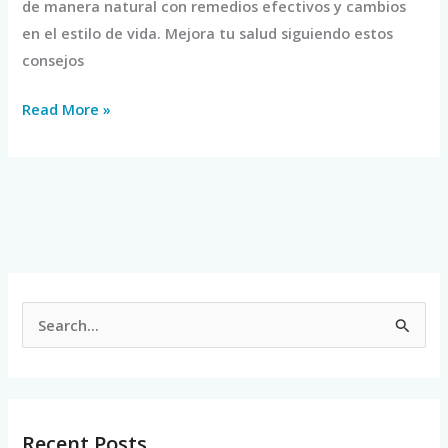
de manera natural con remedios efectivos y cambios
en el estilo de vida. Mejora tu salud siguiendo estos
consejos
Read More »
S
e
a
r
Recent Posts
c