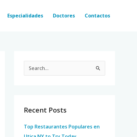
Especialidades
Doctores
Contactos
S
e
a
r
c
Recent Posts
h
Top Restaurantes Populares en
f
Utica NY to Try Today