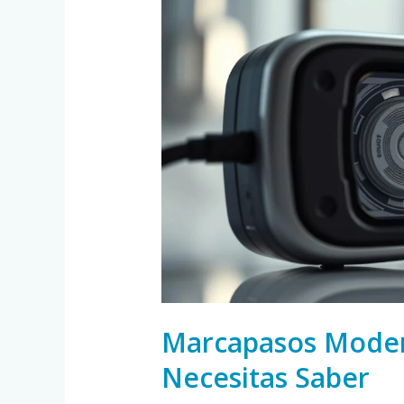
Modernos:
Todo
lo
que
Necesitas
Saber
Marcapasos Moder
Necesitas Saber