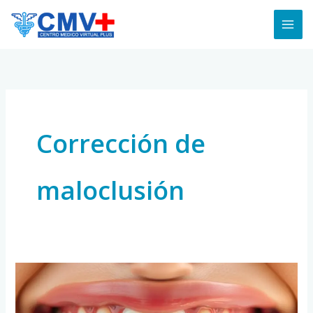
Skip
to
content
Corrección de
maloclusión
Ortodoncia
Invisible:
¿Es