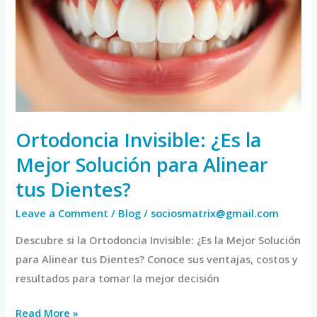
la
Mejor
Solución
para
Alinear
tus
Dientes?
Ortodoncia Invisible: ¿Es la
Mejor Solución para Alinear
tus Dientes?
Leave a Comment
/
Blog
/
sociosmatrix@gmail.com
Descubre si la Ortodoncia Invisible: ¿Es la Mejor Solución
para Alinear tus Dientes? Conoce sus ventajas, costos y
resultados para tomar la mejor decisión
Read More »