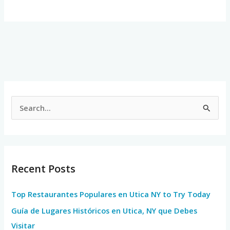
S
e
a
r
Recent Posts
c
h
Top Restaurantes Populares en Utica NY to Try Today
f
Guía de Lugares Históricos en Utica, NY que Debes
o
Visitar
r