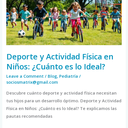
Física
en
Niños:
¿Cuánto
es
lo
Ideal?
Deporte y Actividad Física en
Niños: ¿Cuánto es lo Ideal?
Leave a Comment
/
Blog
,
Pediatría
/
sociosmatrix@gmail.com
Descubre cuánto deporte y actividad física necesitan
tus hijos para un desarrollo óptimo. Deporte y Actividad
Física en Niños: ¿Cuánto es lo Ideal? Te explicamos las
pautas recomendadas