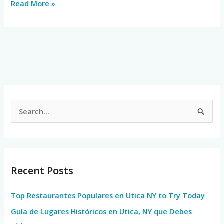
Read More »
S
e
a
r
Recent Posts
c
h
Top Restaurantes Populares en Utica NY to Try Today
f
Guía de Lugares Históricos en Utica, NY que Debes
o