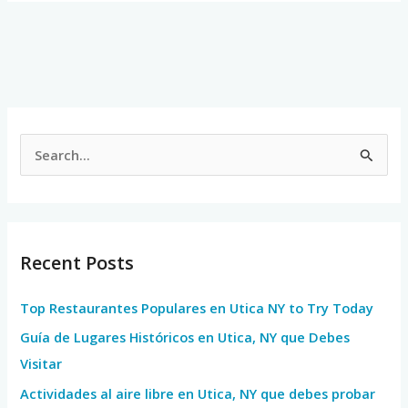
S
e
a
r
Recent Posts
c
h
Top Restaurantes Populares en Utica NY to Try Today
f
Guía de Lugares Históricos en Utica, NY que Debes
o
Visitar
r
Actividades al aire libre en Utica, NY que debes probar
: