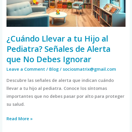
al
Pediatra?
Señales
de
Alerta
¿Cuándo Llevar a tu Hijo al
que
Pediatra? Señales de Alerta
No
que No Debes Ignorar
Debes
Ignorar
Leave a Comment
/
Blog
/
sociosmatrix@gmail.com
Descubre las señales de alerta que indican cuándo
llevar a tu hijo al pediatra. Conoce los síntomas
importantes que no debes pasar por alto para proteger
su salud.
Read More »