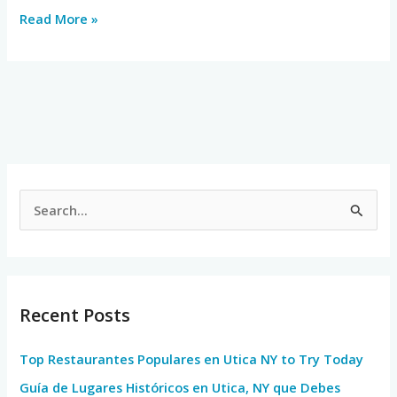
Read More »
S
e
a
r
Recent Posts
c
h
Top Restaurantes Populares en Utica NY to Try Today
f
Guía de Lugares Históricos en Utica, NY que Debes
o