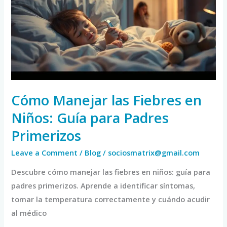
Fiebres
en
Niños:
Guía
para
Padres
Primerizos
Cómo Manejar las Fiebres en
Niños: Guía para Padres
Primerizos
Leave a Comment
/
Blog
/
sociosmatrix@gmail.com
Descubre cómo manejar las fiebres en niños: guía para
padres primerizos. Aprende a identificar síntomas,
tomar la temperatura correctamente y cuándo acudir
al médico