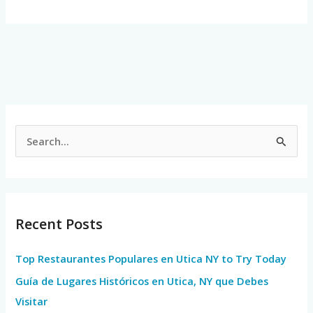
S
e
a
r
Recent Posts
c
h
Top Restaurantes Populares en Utica NY to Try Today
f
Guía de Lugares Históricos en Utica, NY que Debes
o
Visitar
r