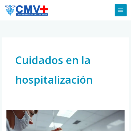
Skip
to
content
Cuidados en la
hospitalización
Guía
completa
para