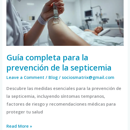
la
prevención
de
la
septicemia
Guía completa para la
prevención de la septicemia
Leave a Comment
/
Blog
/
sociosmatrix@gmail.com
Descubre las medidas esenciales para la prevención de
la septicemia, incluyendo síntomas tempranos,
factores de riesgo y recomendaciones médicas para
proteger tu salud
Read More »