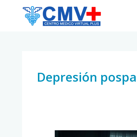
Skip
to
content
Depresión pospa
Depresión