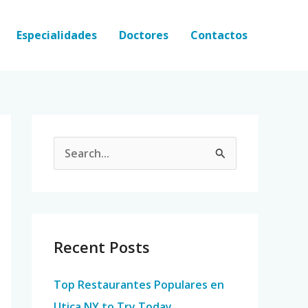
Especialidades
Doctores
Contactos
S
e
a
r
c
Recent Posts
h
Top Restaurantes Populares en
f
Utica NY to Try Today