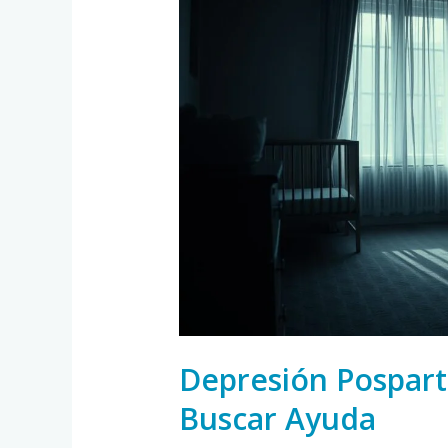
Posparto:
Cómo
Reconocerla
y
Buscar
Ayuda
Depresión Pospart
Buscar Ayuda