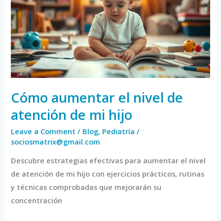
nivel
de
atención
de
mi
hijo
Cómo aumentar el nivel de
atención de mi hijo
Leave a Comment
/
Blog
,
Pediatría
/
sociosmatrix@gmail.com
Descubre estrategias efectivas para aumentar el nivel
de atención de mi hijo con ejercicios prácticos, rutinas
y técnicas comprobadas que mejorarán su
concentración