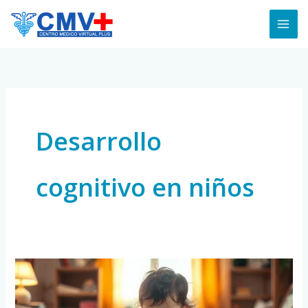
Skip
to
content
Desarrollo
cognitivo en niños
Cómo
aumentar
el