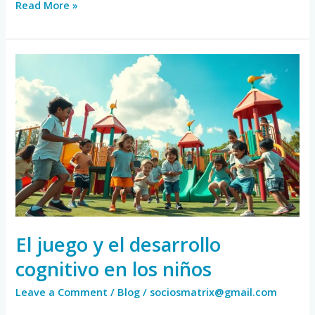
Read More »
El
juego
y
el
desarrollo
cognitivo
en
los
niños
El juego y el desarrollo
cognitivo en los niños
Leave a Comment
/
Blog
/
sociosmatrix@gmail.com