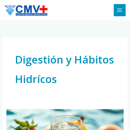
Skip
to
content
Digestión y Hábitos
Hidrícos
El
Papel
del