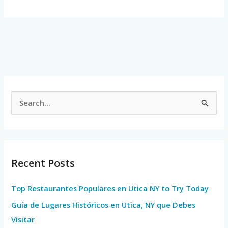
S
e
a
r
Recent Posts
c
h
Top Restaurantes Populares en Utica NY to Try Today
f
Guía de Lugares Históricos en Utica, NY que Debes
o
Visitar
r