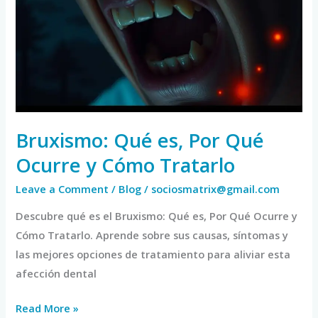
Por
Qué
Ocurre
y
Cómo
Tratarlo
Bruxismo: Qué es, Por Qué
Ocurre y Cómo Tratarlo
Leave a Comment
/
Blog
/
sociosmatrix@gmail.com
Descubre qué es el Bruxismo: Qué es, Por Qué Ocurre y
Cómo Tratarlo. Aprende sobre sus causas, síntomas y
las mejores opciones de tratamiento para aliviar esta
afección dental
Read More »