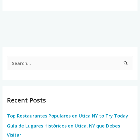
S
e
a
r
Recent Posts
c
h
Top Restaurantes Populares en Utica NY to Try Today
f
Guía de Lugares Históricos en Utica, NY que Debes
o
Visitar
r