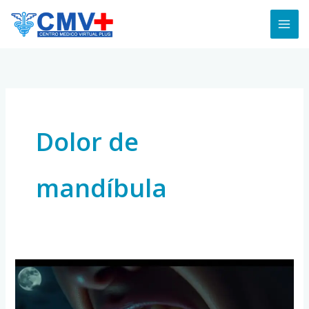
Skip
to
content
Dolor de
mandíbula
Bruxismo:
Qué
es,