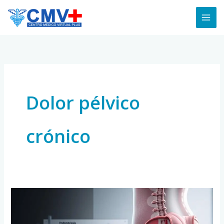
Skip
to
content
Dolor pélvico
crónico
Endometriosis:
diagnóstico
temprano