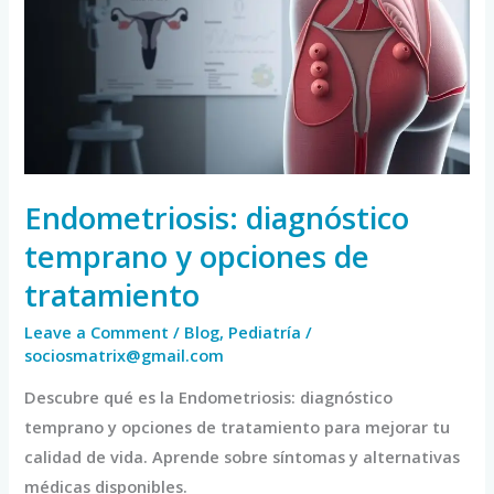
y
opciones
de
tratamiento
Endometriosis: diagnóstico
temprano y opciones de
tratamiento
Leave a Comment
/
Blog
,
Pediatría
/
sociosmatrix@gmail.com
Descubre qué es la Endometriosis: diagnóstico
temprano y opciones de tratamiento para mejorar tu
calidad de vida. Aprende sobre síntomas y alternativas
médicas disponibles.