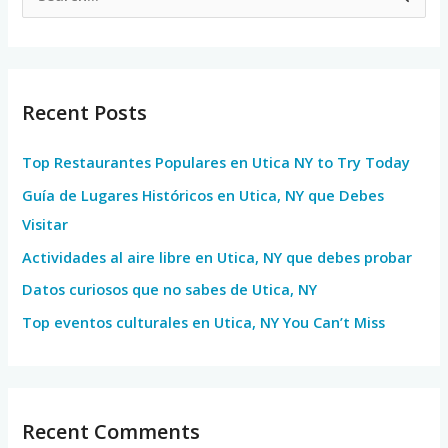
e
a
r
Recent Posts
c
h
Top Restaurantes Populares en Utica NY to Try Today
f
Guía de Lugares Históricos en Utica, NY que Debes
o
Visitar
r
Actividades al aire libre en Utica, NY que debes probar
:
Datos curiosos que no sabes de Utica, NY
Top eventos culturales en Utica, NY You Can’t Miss
Recent Comments