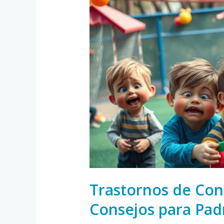
de
Conducta
en
Niños:
Consejos
para
Padres
Trastornos de Con
Consejos para Pad