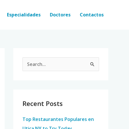
Especialidades
Doctores
Contactos
S
e
a
r
c
Recent Posts
h
Top Restaurantes Populares en
f
Utica NY to Try Today