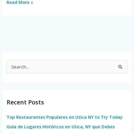
Read More »
S
e
a
r
Recent Posts
c
h
Top Restaurantes Populares en Utica NY to Try Today
f
Guía de Lugares Históricos en Utica, NY que Debes
o