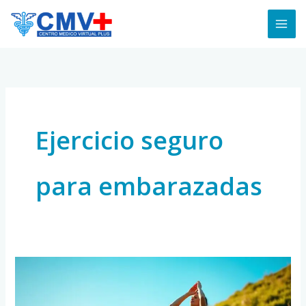
Skip
to
content
Ejercicio seguro
para embarazadas
Ejercicio
Durante
el