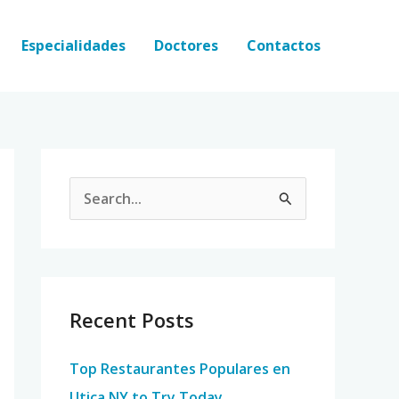
Especialidades
Doctores
Contactos
S
e
a
r
c
Recent Posts
h
Top Restaurantes Populares en
f
Utica NY to Try Today