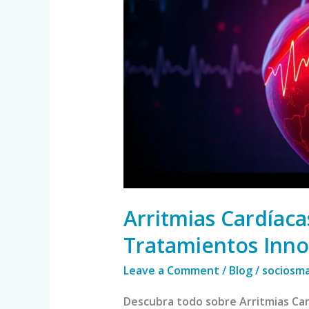
Síntomas
y
Tratamientos
Innovadores
Arritmias Cardíaca
Tratamientos Inn
Leave a Comment
/
Blog
/
sociosm
Descubra todo sobre Arritmias Car