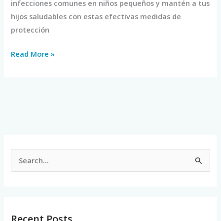
infecciones comunes en niños pequeños y mantén a tus
hijos saludables con estas efectivas medidas de
protección
Read More »
S
e
a
r
Recent Posts
c