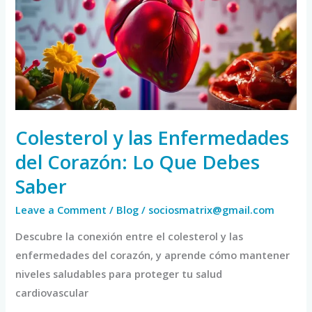
Enfermedades
del
Corazón:
Lo
Que
Debes
Saber
Colesterol y las Enfermedades
del Corazón: Lo Que Debes
Saber
Leave a Comment
/
Blog
/
sociosmatrix@gmail.com
Descubre la conexión entre el colesterol y las
enfermedades del corazón, y aprende cómo mantener
niveles saludables para proteger tu salud
cardiovascular