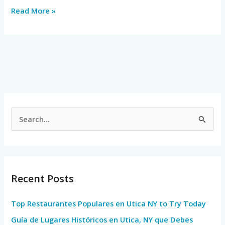
Read More »
S
e
a
r
Recent Posts
c
h
Top Restaurantes Populares en Utica NY to Try Today
f
Guía de Lugares Históricos en Utica, NY que Debes
o