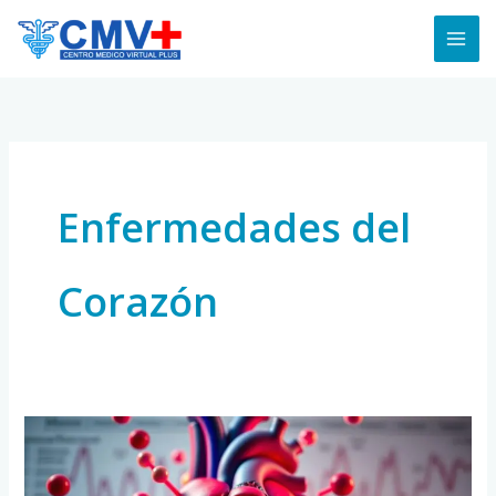
Skip
to
content
Enfermedades del
Corazón
Colesterol
y
las