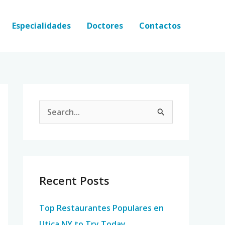
Especialidades
Doctores
Contactos
S
e
a
r
c
Recent Posts
h
Top Restaurantes Populares en
f
Utica NY to Try Today