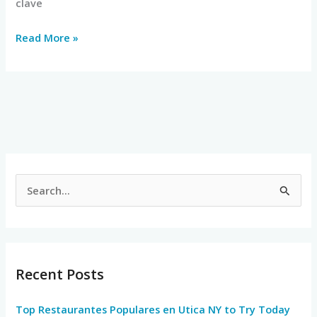
clave
Read More »
S
e
a
r
Recent Posts
c
h
Top Restaurantes Populares en Utica NY to Try Today
f