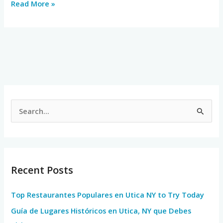
Read More »
S
e
a
r
Recent Posts
c
h
Top Restaurantes Populares en Utica NY to Try Today
f
Guía de Lugares Históricos en Utica, NY que Debes
o