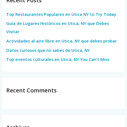
Recent Posts
c
h
Top Restaurantes Populares en Utica NY to Try Today
f
Guía de Lugares Históricos en Utica, NY que Debes
o
Visitar
r
Actividades al aire libre en Utica, NY que debes probar
:
Datos curiosos que no sabes de Utica, NY
Top eventos culturales en Utica, NY You Can’t Miss
Recent Comments