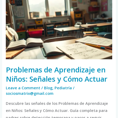
Problemas
de
Aprendizaje
en
Niños:
Señales
y
Cómo
Actuar
Problemas de Aprendizaje en
Niños: Señales y Cómo Actuar
Leave a Comment
/
Blog
,
Pediatría
/
sociosmatrix@gmail.com
Descubre las señales de los Problemas de Aprendizaje
en Niños: Señales y Cómo Actuar. Guía completa para
padres sobre detección temprana y pasos a seguir.