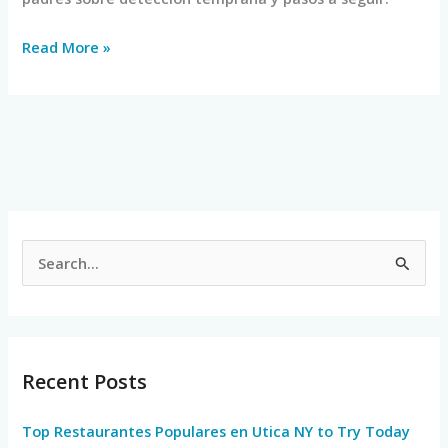
Read More »
S
e
a
r
Recent Posts
c
h
Top Restaurantes Populares en Utica NY to Try Today
f