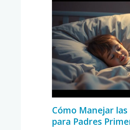
Manejar
las
Fiebres
en
Niños:
Guía
para
Padres
Primerizos
Cómo Manejar las 
para Padres Prime