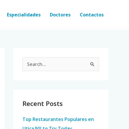
Especialidades
Doctores
Contactos
S
e
a
r
c
Recent Posts
h
Top Restaurantes Populares en
f
Utica NY to Try Today