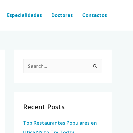
Especialidades
Doctores
Contactos
S
e
a
r
c
Recent Posts
h
Top Restaurantes Populares en
f
Utica NY to Try Today