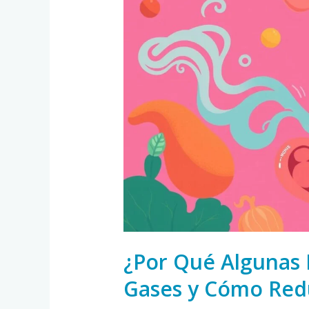
Qué
Algunas
Personas
Sufren
de
Gases
y
Cómo
Reducirlos?
¿Por Qué Algunas 
Gases y Cómo Redu