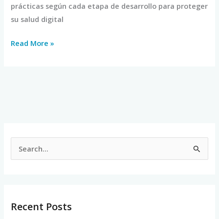
prácticas según cada etapa de desarrollo para proteger
su salud digital
Read More »
S
e
a
r
Recent Posts
c