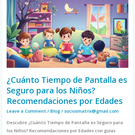
¿Cuánto
Tiempo
de
Pantalla
es
Seguro
para
los
Niños?
Recomendaciones
¿Cuánto Tiempo de Pantalla es
por
Seguro para los Niños?
Edades
Recomendaciones por Edades
Leave a Comment
/
Blog
/
sociosmatrix@gmail.com
Descubre ¿Cuánto Tiempo de Pantalla es Seguro para
los Niños? Recomendaciones por Edades con guías