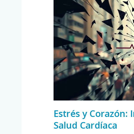
y
Corazón:
Impacto
y
Control
en
tu
Salud
Cardíaca
Estrés y Corazón: 
Salud Cardíaca