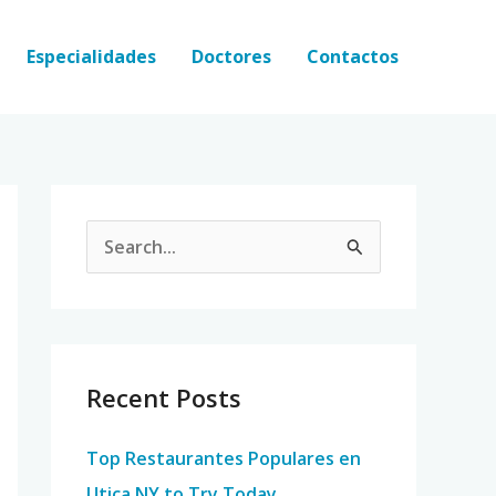
Especialidades
Doctores
Contactos
S
e
a
r
c
Recent Posts
h
Top Restaurantes Populares en
f
Utica NY to Try Today