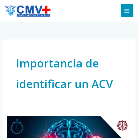
Skip
to
content
Importancia de
identificar un ACV
Cómo
Reconocer
un