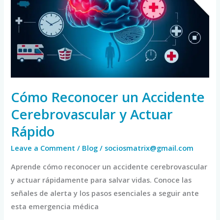
Accidente
Cerebrovascular
y
Actuar
Rápido
Cómo Reconocer un Accidente
Cerebrovascular y Actuar
Rápido
Leave a Comment
/
Blog
/
sociosmatrix@gmail.com
Aprende cómo reconocer un accidente cerebrovascular
y actuar rápidamente para salvar vidas. Conoce las
señales de alerta y los pasos esenciales a seguir ante
esta emergencia médica