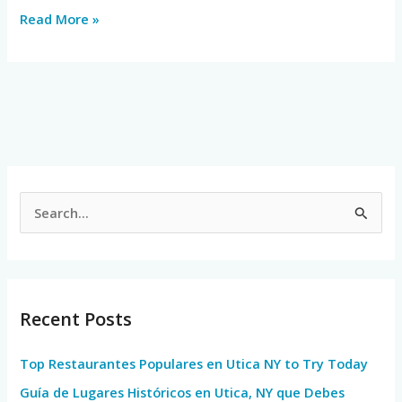
Read More »
S
e
a
r
Recent Posts
c
h
Top Restaurantes Populares en Utica NY to Try Today
f
Guía de Lugares Históricos en Utica, NY que Debes
o