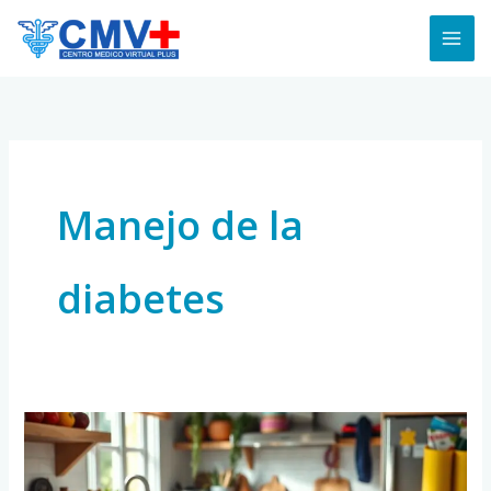
Skip
to
content
Manejo de la
diabetes
Cómo
Manejar
la