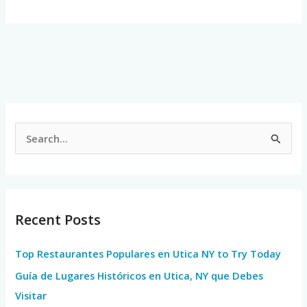
S
e
a
r
Recent Posts
c
h
Top Restaurantes Populares en Utica NY to Try Today
f
Guía de Lugares Históricos en Utica, NY que Debes
o
Visitar
r