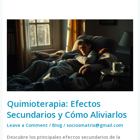
Quimioterapia:
Efectos
Secundarios
y
Cómo
Aliviarlos
Quimioterapia: Efectos
Secundarios y Cómo Aliviarlos
Leave a Comment
/
Blog
/
sociosmatrix@gmail.com
Descubre los principales efectos secundarios de la