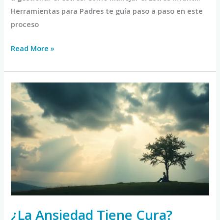
Herramientas para Padres te guía paso a paso en este
proceso
Read More »
¿La
Ansiedad
Tiene
Cura?
Opciones
de
Tratamiento
que
Deberías
Conocer
¿La Ansiedad Tiene Cura?