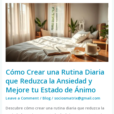
Cómo
Crear
una
Rutina
Diaria
que
Reduzca
la
Ansiedad
y
Cómo Crear una Rutina Diaria
Mejore
que Reduzca la Ansiedad y
tu
Mejore tu Estado de Ánimo
Estado
de
Leave a Comment
/
Blog
/
sociosmatrix@gmail.com
Ánimo
Descubre cómo crear una rutina diaria que reduzca la