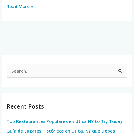
Read More »
S
e
a
r
Recent Posts
c
h
Top Restaurantes Populares en Utica NY to Try Today
f
Guía de Lugares Históricos en Utica, NY que Debes
o