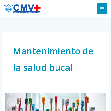
Skip
to
content
Mantenimiento de
la salud bucal
Cómo
Elegir
el