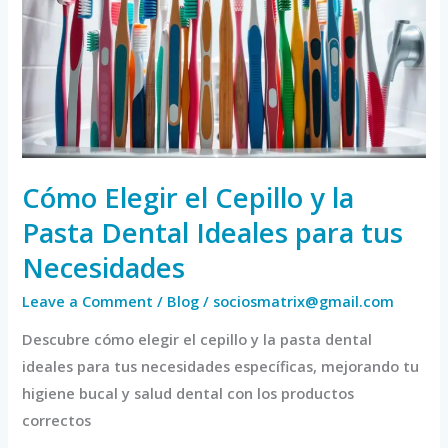
Cepillo
y
la
Pasta
Dental
Ideales
para
Cómo Elegir el Cepillo y la
tus
Pasta Dental Ideales para tus
Necesidades
Necesidades
Leave a Comment
/
Blog
/
sociosmatrix@gmail.com
Descubre cómo elegir el cepillo y la pasta dental
ideales para tus necesidades específicas, mejorando tu
higiene bucal y salud dental con los productos
correctos