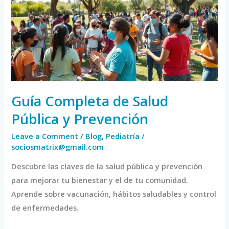
Salud
Pública
y
Prevención
Guía Completa de Salud
Pública y Prevención
Leave a Comment
/
Blog
,
Pediatría
/
sociosmatrix@gmail.com
Descubre las claves de la salud pública y prevención
para mejorar tu bienestar y el de tu comunidad.
Aprende sobre vacunación, hábitos saludables y control
de enfermedades.