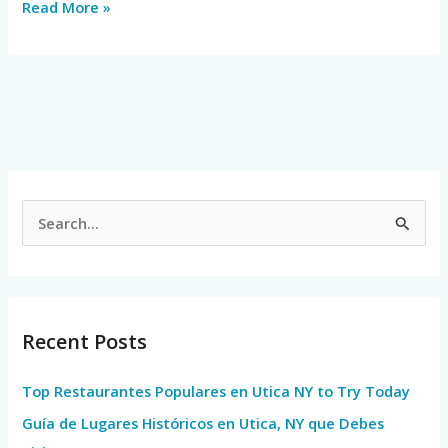
Read More »
S
e
a
r
Recent Posts
c
h
Top Restaurantes Populares en Utica NY to Try Today
f
Guía de Lugares Históricos en Utica, NY que Debes
o