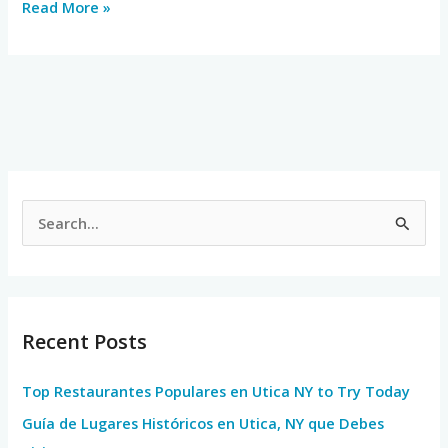
Read More »
S
e
a
r
Recent Posts
c
h
Top Restaurantes Populares en Utica NY to Try Today
f
Guía de Lugares Históricos en Utica, NY que Debes
o