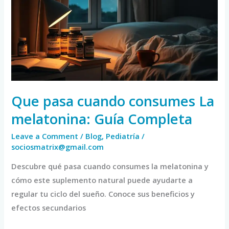
consumes
La
melatonina:
Guía
Completa
Que pasa cuando consumes La
melatonina: Guía Completa
Leave a Comment
/
Blog
,
Pediatría
/
sociosmatrix@gmail.com
Descubre qué pasa cuando consumes la melatonina y
cómo este suplemento natural puede ayudarte a
regular tu ciclo del sueño. Conoce sus beneficios y
efectos secundarios