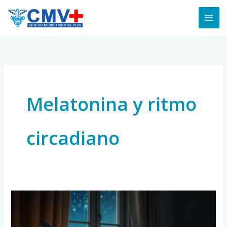
Skip
to
content
Melatonina y ritmo
circadiano
Que
pasa
cuando