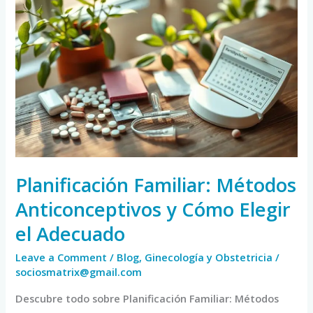
Planificación
Familiar:
Métodos
Anticonceptivos
y
Cómo
Elegir
el
Adecuado
Planificación Familiar: Métodos
Anticonceptivos y Cómo Elegir
el Adecuado
Leave a Comment
/
Blog
,
Ginecología y Obstetricia
/
sociosmatrix@gmail.com
Descubre todo sobre Planificación Familiar: Métodos