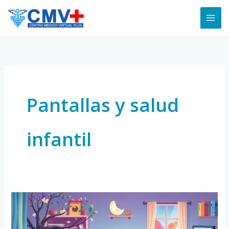
Skip
to
content
Pantallas y salud
infantil
¿Cuánto
Tiempo
de