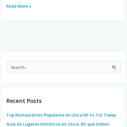
Read More »
S
e
a
r
Recent Posts
c
h
Top Restaurantes Populares en Utica NY to Try Today
f
Guía de Lugares Históricos en Utica, NY que Debes
o