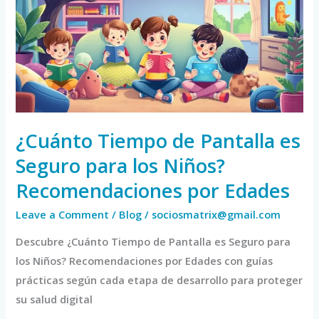
Pantalla
es
Seguro
para
los
Niños?
Recomendaciones
¿Cuánto Tiempo de Pantalla es
por
Seguro para los Niños?
Edades
Recomendaciones por Edades
Leave a Comment
/
Blog
/
sociosmatrix@gmail.com
Descubre ¿Cuánto Tiempo de Pantalla es Seguro para
los Niños? Recomendaciones por Edades con guías
prácticas según cada etapa de desarrollo para proteger
su salud digital